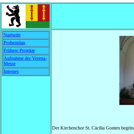
Startseite
Probenplan
Frühere Projekte
Aufnahme der Verena-
Messe
Internes
Der Kirchenchor St. Cäcilia Gonten begrüs